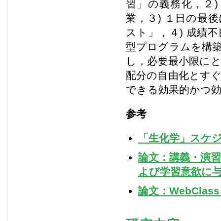
習」の義務化，２
業，３) １日の最後に
スト」，４) 成績
型プログラムを構
し，必要最小限に
配分の自由化とす
できる効果的かつ
参考
「生化学」スケ
論文：講義・演
よび学習意欲に
論文：WebCl