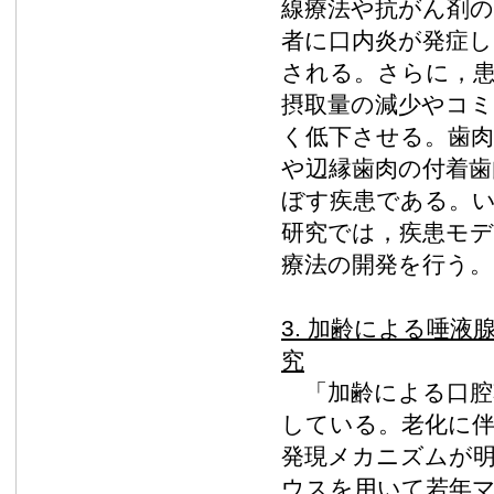
線療法や抗がん剤
者に口内炎が発症し
される。さらに，
摂取量の減少やコミ
く低下させる。歯肉
や辺縁歯肉の付着歯
ぼす疾患である。
研究では，疾患モデ
療法の開発を行う。
3. 加齢による唾
究
「加齢による口腔
している。老化に伴
発現メカニズムが明
ウスを用いて若年