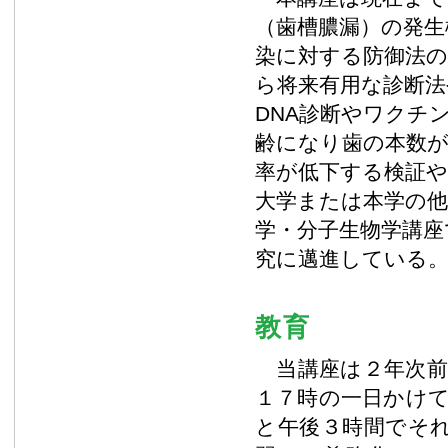
（歯槽膿漏）の発生
染に対する防御法
ら将来有用な診断法
DNA診断やワクチ
齢になり歯の本数
率が低下する検証や
大学または本学の
学・分子生物学講座
究に邁進している
教育
当講座は２年次前
１７時の一日かけ
と午後３時間でそ