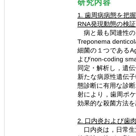
研究内容
1. 歯周病病態を把握
RNA発現動態の検証
病と最も関連性のあるPorph
Treponema den
細菌の１つであるAggreg
よびnon-coding
同定・解析し，遺
新たな病原性遺伝子
態診断に有用な診断
射により，歯周ポケ
効果的な殺菌方法を
2. 口内炎および
口内炎は，日常生