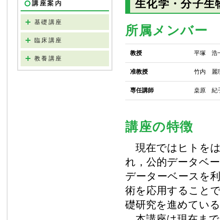
生化学・分子生
講座案内
基礎講座
所属メンバー
臨床講座
教授
平塚 浩
教養講座
准教授
竹内 麗
専任講師
桒原 紀
講座の特徴
現在ではヒトをは
れ，公的データベ
データーベースを利
術を応用することで
礎研究を進めてい
本講座は現在まで