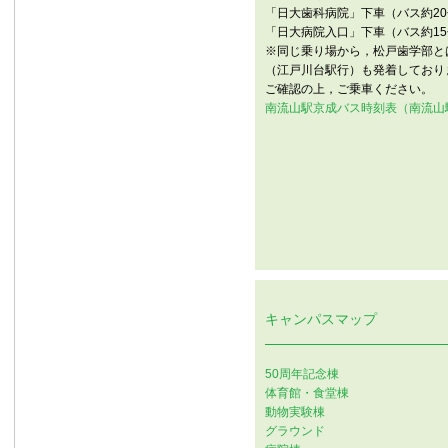
「日大歯科病院」下車（バス約2
「日大病院入口」下車（バス約15
※同じ乗り場から，松戸歯学部と
（江戸川台駅行）も発着しており
ご確認の上，ご乗車ください。
南流山駅京成バス時刻表（南流山
キャンパスマップ
50周年記念棟
体育館・食堂棟
動物実験棟
グラウンド