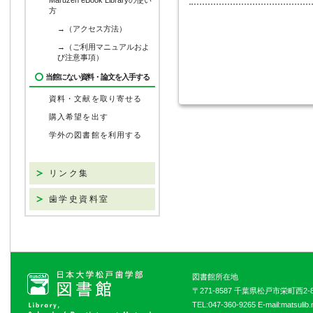
Maruzen eBook Libraryの使い
方
→（アクセス方法）
→（ご利用マニュアルおよ
び注意事項）
当館にない資料・論文を入手する
資料・文献を取り寄せる
購入希望を出す
学外の図書館を利用する
リンク集
歯学史資料室
図書館所在地
〒271-8587 千葉県松戸市栄町西2-8
TEL:047-360-9265 E-mail:matsulib.