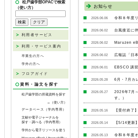
松戸歯学部OPACで検索
お知らせ
（使い方）
令和８年度
2026.06.06
台風接近に
2026.06.02
利用者サービス
Maruzen 
2026.06.02
利用・サービス案内
広報誌「日本
2026.06.02
卒業生の方へ
学外の方へ
EBSCO 
2026.06.01
フロアガイド
6月・7月カ
2026.05.28
資料・論文を探す
2026年7
2026.05.27
松戸歯学部の所蔵資料を探す
す。）
→（使い方）
データベース（学内専用）
【受付終了】
2026.05.16
文献や電子ジャーナルを
探す・調べる（学内専用）
【5/14更
2026.05.14
学外から電子リソースを使う
令和８年度
2026.05.13