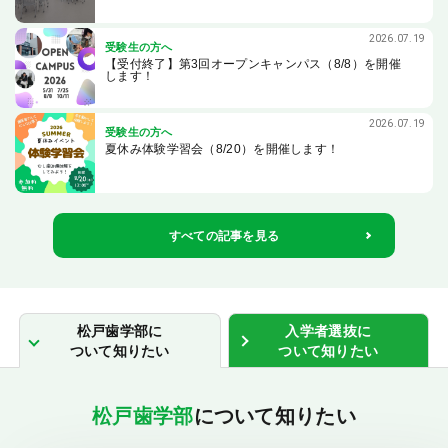
外国人留学生選抜制度
編入学（2年次）制度
2026.07.19
受験生の方へ
編入学（３年次）制度
【受付終了】第3回オープンキャンパス（8/8）を開催
します！
新入生対象の給付型奨学金・学費免除制度
過去の入学者選抜結果
2026.07.19
受験生の方へ
過去の試験問題・解答
夏休み体験学習会（8/20）を開催します！
過去の小論文テーマ
オープンキャンパス・体験学習会・キャンパスツアー
すべての記事を見る
資料請求
入学者選抜Q＆A
松戸歯学部に
入学者選抜に
ついて知りたい
ついて知りたい
入学者選抜を受けられる方へ
出願から入学手続までの流れ
松戸歯学部
について知りたい
出願方法