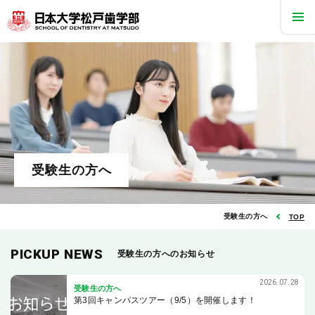
入学者選抜について
アドミッション・ポリシー
入学者選抜制度の主な変更点
併願可能な総合型選抜（第３期）を新規導入
受験生の方へ
入学者選抜日程・募集要項・合否判定の方法及び基準
入学金・学費・奨学金
出願可能な選抜方法は？
受験生の方へ
TOP
入学者選抜比較表
PICKUP NEWS
受験生の方へのお知らせ
一般選抜の選考方法等
外部の英語資格・検定試験のスコア利用
2026.07.28
受験生の方へ
「理解力の確認」とは
第3回キャンパスツアー（9/5）を開催します！