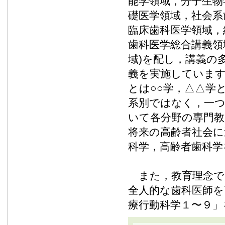
能学領域，分子生物
礎医学領域，社会系
臨床歯科医学領域，
歯科医学総合講義領
域)を配し，講義の
義を実施しています
とは○○学，△△学
系別ではなく，一
いて各分野の専門教
将来の高齢者社会に
科学，高齢者歯科学
また，教育理念で
全人的な歯科医師を
療行動科学１〜９」