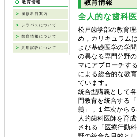
教育情報
教育情報
履修科目案内
全人的な歯科
シラバスについて
松戸歯学部の教育理
教育情報について
め，カリキュラム
よび基礎医学の学問
共用試験について
の異なる専門分野
マにアプローチす
による総合的な教
ています。
統合型講義として各
門教育を統合する「
義」，１年次から６
人的歯科医師を育成
される「医療行動科
野の統合を目的とし