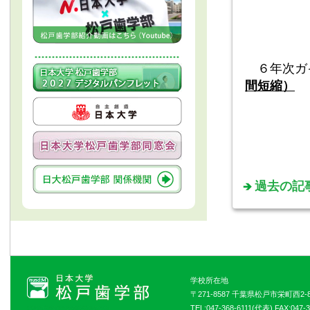
場 
６年次ガ
間短縮）
場 
過去の記
学校所在地
〒271-8587 千葉県松戸市栄町西2-8
TEL:047-368-6111(代表) FAX:047-3