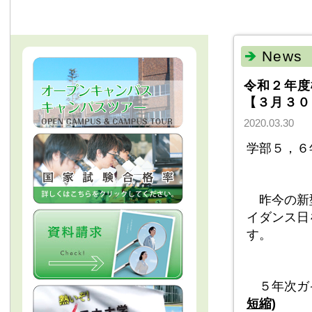
News
令和２年度
【３月３０
2020.03.30
学部５，６
昨今の新
イダンス日
す。
５年次ガ
短縮)