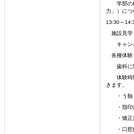
学部の概
力」）につ
13:30～14:
施設見学
キャンパ
各種体験
歯科に関
体験時間
きます。
・う蝕（
・指印象
・矯正治
・口腔内