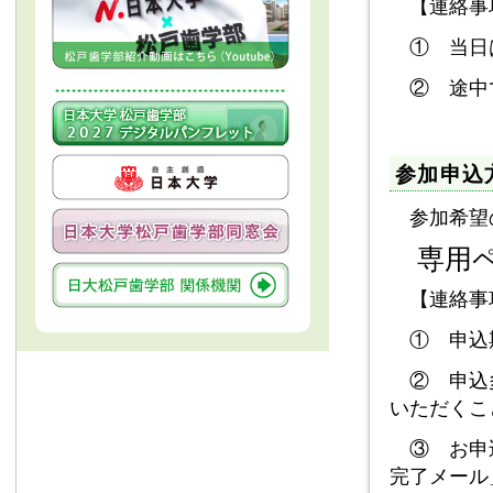
【連絡事
① 当日は
② 途中
参加申込
参加希望の
専用ペ
【連絡事
① 申込
② 申込多
いただくこ
③ お申込
完了メール