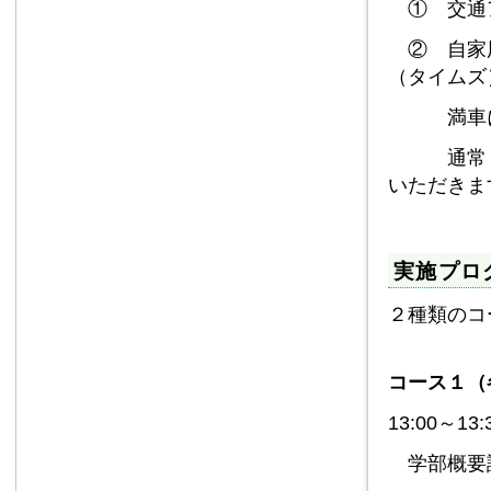
① 交通
② 自家用
（タイムズ
満車にな
通常，学
いただきま
実施プロ
２種類のコ
コース１（
13:00～13:
学部概要