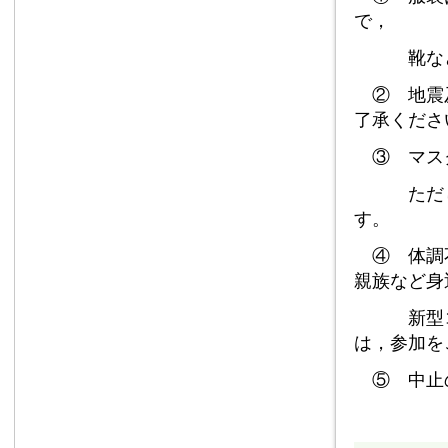
で，
靴などは
② 地震及
了承くださ
③ マス
ただし，
す。
④ 体調不
親族など身
新型コロ
は，参加を
⑤ 中止の