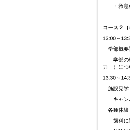
・救急蘇
コース２
（
13:00～13:
学部概要
学部の概
力」）につ
13:30～14:
施設見学
キャンパ
各種体験
歯科に関