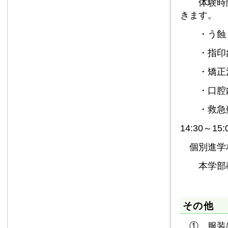
体験時間
きます。
・う蝕（
・指印象
・矯正治
・口腔内
・救急蘇
14:30～15:
個別進学
本学部教
その他
① 服装は