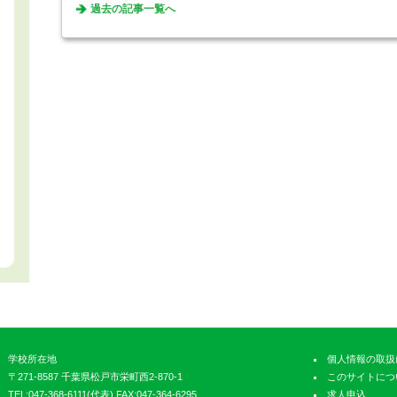
過去の記事一覧へ
学校所在地
個人情報の取扱
〒271-8587 千葉県松戸市栄町西2-870-1
このサイトにつ
TEL:047-368-6111(代表) FAX:047-364-6295
求人申込