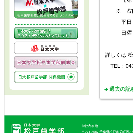
【第２期
※ 窓口
平日 10：
日曜・祝
詳しくは 
TEL：047
過去の記
学校所在地
〒271-8587 千葉県松戸市栄町西2-8