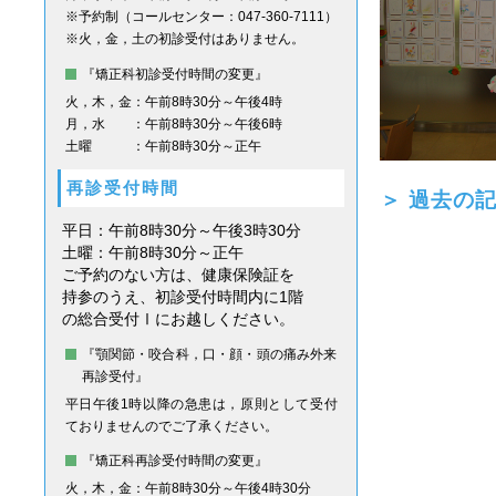
※予約制（コールセンター：047-360-7111）
※火，金，土の初診受付はありません。
『矯正科初診受付時間の変更』
火，木，金
：午前8時30分～午後4時
月，水
：午前8時30分～午後6時
土曜
：午前8時30分～正午
再診受付時間
＞ 過去の
平日：午前8時30分～午後3時30分
土曜：午前8時30分～正午
ご予約のない方は、健康保険証を
持参のうえ、初診受付時間内に1階
の総合受付Ⅰにお越しください。
『顎関節・咬合科，口・顔・頭の痛み外来
再診受付』
平日午後1時以降の急患は，原則として受付
ておりませんのでご了承ください。
『矯正科再診受付時間の変更』
火，木，金
：午前8時30分～午後4時30分