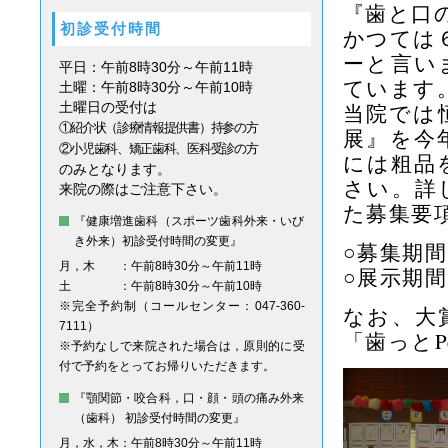
『歯と口
初診受付時間
かつては
ーと言い
平日：午前8時30分～午前11時
ています
土曜：午前8時30分～午前10時
土曜日の受付は
当院では
①紹介状（診療情報提供書）持参の方
展』を今
②小児歯科、矯正歯科、医科受診の方
には粗品
のみとなります。
さい。詳
来院の際はご注意下さい。
た募集要
『健康増進歯科（スポーツ歯科外来・いび
き外来）初診受付時間の変更』
○募集期
月，木
：午前8時30分～午前11時
○展示期
土
：午前8時30分～午前10時
※完全予約制（コールセンター：047-360-
なお、大
7111）
「歯っとP
※予約なしで来院された場合は，原則的に受
付で予約をとってお帰りいただきます。
『顎関節・咬合科，口・顔・頭の痛み外来
（歯科） 初診受付時間の変更』
月，水，木
：午前8時30分～午前11時