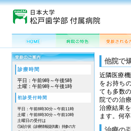
他院で
診療時間
近隣医療機
平日：午前9時～午後5時
をお持ち
土曜：午前9時～午後1時
ても多数
初診受付時間
院での治
治療結果
平日：午前8時30分～午前11時
土曜：午前8時30分～午前10時
ます。何
土曜日の受付は
①紹介状（診療情報提供書）持参の方
治療の