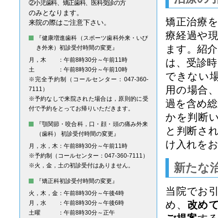
②小児歯科、矯正歯科、医科受診の方
のみとなります。
矯正治療
来院の際はご注意下さい。
療経過や
『健康増進歯科（スポーツ歯科外来・いび
ます。紹介
き外来）初診受付時間の変更』
月，木
：午前8時30分～午前11時
は、受診時
土
：午前8時30分～午前10時
できない
※完全予約制（コールセンター：047-360-
用の場合
7111）
※予約なしで来院された場合は，原則的に受
過を含め総
付で予約をとってお帰りいただきます。
かを判断
『顎関節・咬合科，口・顔・頭の痛み外来
と判断さ
（歯科） 初診受付時間の変更』
け入れを
月，水，木
：午前8時30分～午前11時
※予約制（コールセンター：047-360-7111）
新たな
※火，金，土の初診受付はありません。
『矯正科初診受付時間の変更』
当院でお
火，木，金
：午前8時30分～午後4時
め、
改め
月，水
：午前8時30分～午後6時
土曜
：午前8時30分～正午