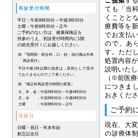
ご提案
す
ても「当
再診受付時間
くことと
平日：午前8時30分～午後3時30分
療費等を
土曜：午前8時30分～正午
ご予約のない方は、健康保険証を
でお支払
持参のうえ、初診受付時間内に1階
ので、あ
の総合受付Ⅰにお越しください。
す。ただ
『顎関節・咬合科，口・顔・頭の痛み外来
処置内容
再診受付』
説明いた
平日午後1時以降の急患は，原則として受付
ておりませんのでご了承ください。
（※前医療
『矯正科再診受付時間の変更』
につきま
火，木，金
：午前8時30分～午後4時30分
おきくだ
月，水
：午前8時30分～午後6時30分
土曜
：午前8時30分～正午
ご予約
休診日
現在、大
日曜・祝日・年末年始
の診療体
創立記念日