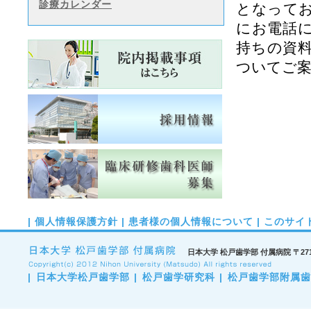
診療カレンダー
となって
にお電話
持ちの資
ついてご
|
個人情報保護方針
|
患者様の個人情報について
|
このサイ
日本大学 松戸歯学部 付属病院 〒271-8
|
日本大学松戸歯学部
|
松戸歯学研究科
|
松戸歯学部附属歯