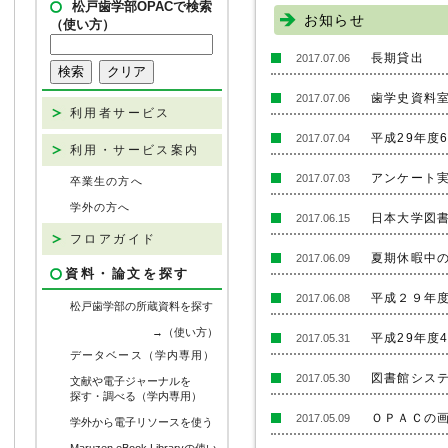
松戸歯学部OPACで検索
お知らせ
（使い方）
長期貸出
2017.07.06
歯学史資料
2017.07.06
利用者サービス
平成29年度
2017.07.04
利用・サービス案内
アンケート
2017.07.03
卒業生の方へ
学外の方へ
日本大学図
2017.06.15
フロアガイド
夏期休暇中
2017.06.09
資料・論文を探す
平成２９年
2017.06.08
松戸歯学部の所蔵資料を探す
→（使い方）
平成29年度
2017.05.31
データベース（学内専用）
図書館シス
2017.05.30
文献や電子ジャーナルを
探す・調べる（学内専用）
ＯＰＡＣの
2017.05.09
学外から電子リソースを使う