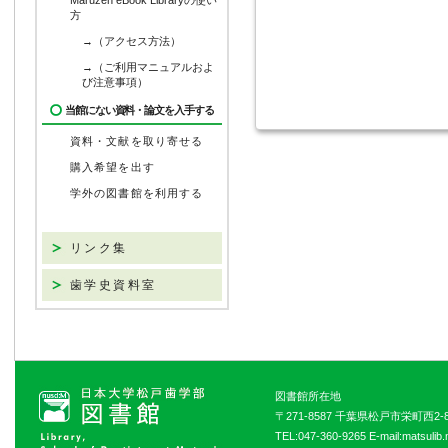
Maruzen eBook Libraryの使い
方
→（アクセス方法）
→（ご利用マニュアルおよ
び注意事項）
当館にない資料・論文を入手する
資料・文献を取り寄せる
購入希望を出す
学外の図書館を利用する
リンク集
歯学史資料室
図書館所在地
〒271-8587 千葉県松戸市栄町西2-8
TEL:047-360-9265 E-mail:matsulib.